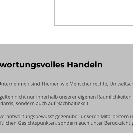
wortungsvolles Handeln
nternehmen sind Themen wie Menschenrechte, Umweltschutz,
gelten nicht nur innerhalb unserer eigenen Räumlichkeiten,
dards, sondern auch auf Nachhaltigkeit.
verantwortungsbewusst gegenüber unseren Mitarbeitern und
ftlichen Gesichtspunkten, sondern auch unter Berücksichtig