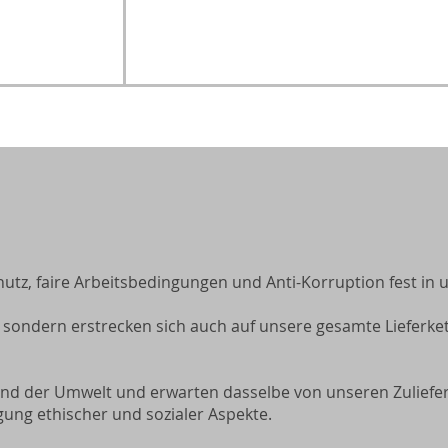
 faire Arbeitsbedingungen und Anti-Korruption fest in un
 sondern erstrecken sich auch auf unsere gesamte Lieferke
 der Umwelt und erwarten dasselbe von unseren Zulieferer
ung ethischer und sozialer Aspekte.